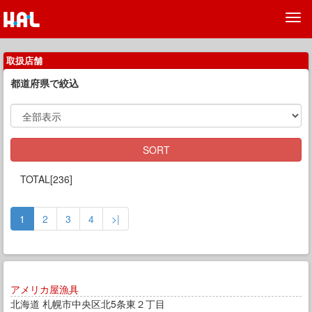
取扱店舗
都道府県で絞込
SORT
TOTAL[
236
]
1
2
3
4
>|
アメリカ屋漁具
北海道 札幌市中央区北5条東２丁目