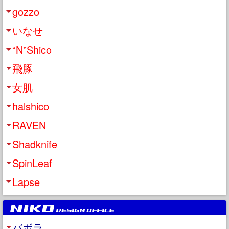
gozzo
いなせ
“N”Shico
飛豚
女肌
halshico
RAVEN
Shadknife
SpinLeaf
Lapse
バボラ