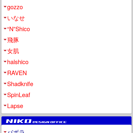
gozzo
いなせ
“N”Shico
飛豚
女肌
halshico
RAVEN
Shadknife
SpinLeaf
Lapse
バボラ