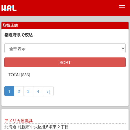
取扱店舗
都道府県で絞込
SORT
TOTAL[
236
]
1
2
3
4
>|
アメリカ屋漁具
北海道 札幌市中央区北5条東２丁目