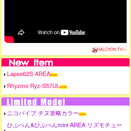
HALCYON TVへ
Lapse62S AREA
NEW!
Rhyzmo Ryz-S57UL
NEW!
ニコバイブ チヌ攻略カラー
NEW!
ひぶぺん&ひぶぺんmini AREA リズモチュー