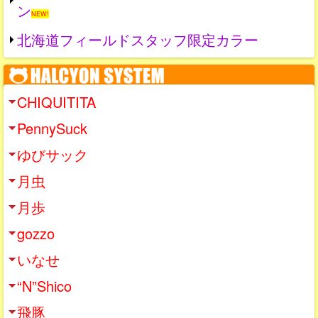
ン
NEW!
北海道フィールドスタッフ限定カラー
CHIQUITITA
PennySuck
ゆびサック
月虫
月歩
gozzo
いなせ
“N”Shico
飛豚