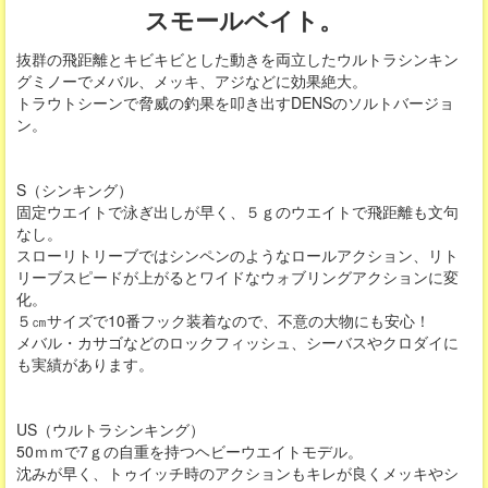
スモールベイト。
抜群の飛距離とキビキビとした動きを両立したウルトラシンキン
グミノーでメバル、メッキ、アジなどに効果絶大。
トラウトシーンで脅威の釣果を叩き出すDENSのソルトバージョ
ン。
S（シンキング）
固定ウエイトで泳ぎ出しが早く、５ｇのウエイトで飛距離も文句
なし。
スローリトリーブではシンペンのようなロールアクション、リト
リーブスピードが上がるとワイドなウォブリングアクションに変
化。
５㎝サイズで10番フック装着なので、不意の大物にも安心！
メバル・カサゴなどのロックフィッシュ、シーバスやクロダイに
も実績があります。
US（ウルトラシンキング）
50ｍｍで7ｇの自重を持つヘビーウエイトモデル。
沈みが早く、トゥイッチ時のアクションもキレが良くメッキやシ