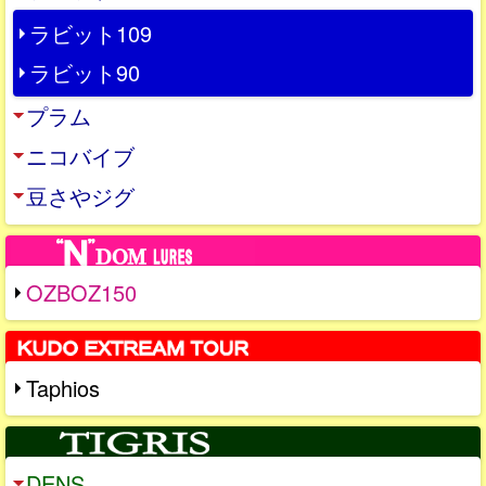
ラビット109
ラビット90
プラム
ニコバイブ
豆さやジグ
OZBOZ150
Taphios
DENS