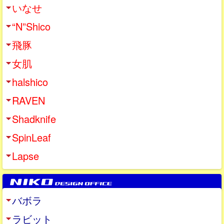
いなせ
“N”Shico
飛豚
女肌
halshico
RAVEN
Shadknife
SpinLeaf
Lapse
バボラ
ラビット