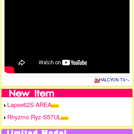
HALCYON TVへ
Lapse62S AREA
NEW!
Rhyzmo Ryz-S57UL
NEW!