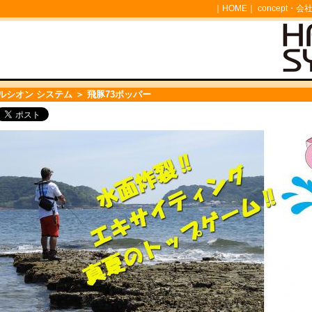
｜
HOME
｜
concept・会
ルシオン システム
＞ 飛豚73ポッパー