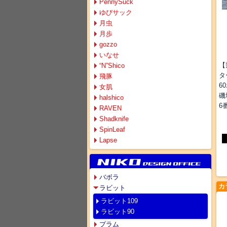
PennySuck
ゆびサック
月虫
月歩
gozzo
いなせ
【
“N”Shico
タ
飛豚
6
女肌
磯
halshico
6
RAVEN
Shadknife
SpinLeaf
Lapse
バボラ
カ
ラビット
ラビット109
ラビット90
プラム