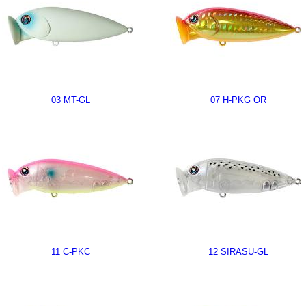
03 MT-GL
07 H-PKG OR
11 C-PKC
12 SIRASU-GL