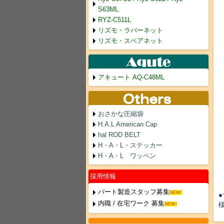
S63ML
RYZ-C511L
リズモ・ラバーネット
リズモ・スペアネット
アキュート AQ-C48ML
おさかな圧縮袋
H.A.L American Cap
hal ROD BELT
H・A・L・ステッカー
H・A・L ワッペン
採用情報
パート製造スタッフ募集
NEW!
内職 / 在宅ワーク 募集
NEW!