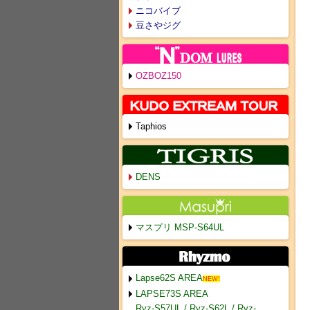
ニコバイブ
豆さやジグ
OZBOZ150
Taphios
DENS
マスプリ MSP-S64UL
Lapse62S AREA
NEW!
LAPSE73S AREA
Ryz-S57UL / Ryz-S62L / Ryz-