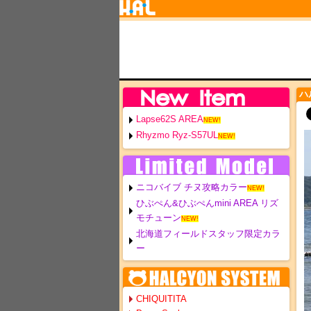
ハ
Lapse62S AREA
NEW!
Rhyzmo Ryz-S57UL
NEW!
ニコバイブ チヌ攻略カラー
NEW!
ひぶぺん&ひぶぺんmini AREA リズ
モチューン
NEW!
北海道フィールドスタッフ限定カラ
ー
CHIQUITITA