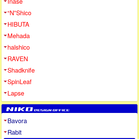
Inase
“N”Shico
HIBUTA
Mehada
halshico
RAVEN
Shadknife
SpinLeaf
Lapse
Bavora
Rabit