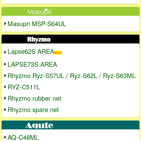
Masupri MSP-S64UL
Lapse62S AREA
NEW!
LAPSE73S AREA
Rhyzmo Ryz-S57UL / Ryz-S62L / Ryz-S63ML
RYZ-C511L
Rhyzmo rubber net
Rhyzmo spare net
AQ-C48ML