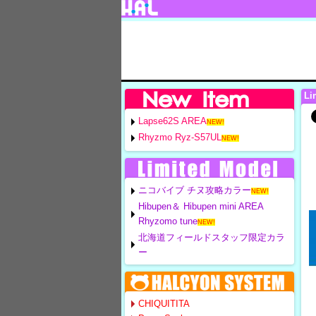
Li
Lapse62S AREA
NEW!
Rhyzmo Ryz-S57UL
NEW!
ニコバイブ チヌ攻略カラー
NEW!
Hibupen＆ Hibupen mini AREA
Rhyzomo tune
NEW!
北海道フィールドスタッフ限定カラ
ー
CHIQUITITA