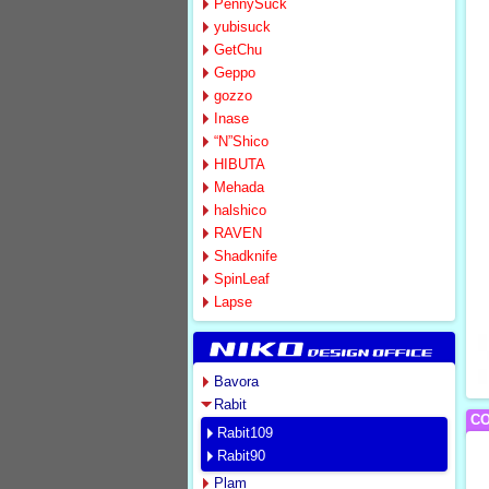
PennySuck
yubisuck
GetChu
Geppo
gozzo
Inase
“N”Shico
HIBUTA
Mehada
halshico
RAVEN
Shadknife
SpinLeaf
Lapse
Bavora
Rabit
CO
Rabit109
Rabit90
Plam