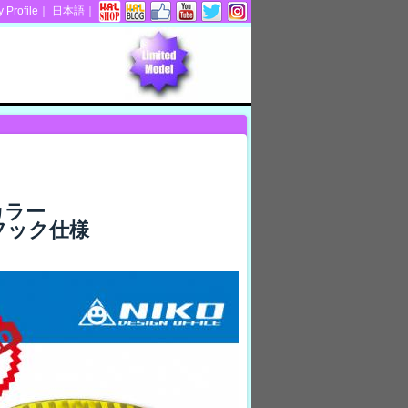
Profile
｜
日本語
｜
カラー
フック仕様