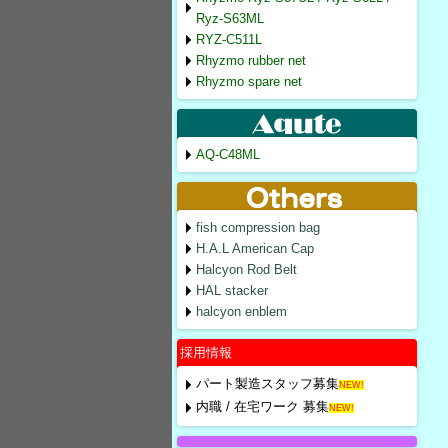
Ryz-S63ML
RYZ-C511L
Rhyzmo rubber net
Rhyzmo spare net
AQ-C48ML
fish compression bag
H.A.L American Cap
Halcyon Rod Belt
HAL stacker
halcyon enblem
採用情報
パート製造スタッフ募集
NEW!
内職 / 在宅ワーク 募集
NEW!