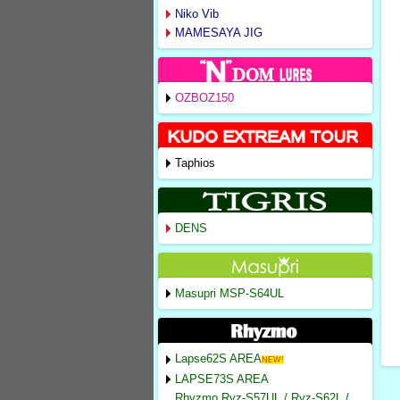
Niko Vib
MAMESAYA JIG
OZBOZ150
Taphios
DENS
Masupri MSP-S64UL
Lapse62S AREA
NEW!
LAPSE73S AREA
Rhyzmo Ryz-S57UL / Ryz-S62L /