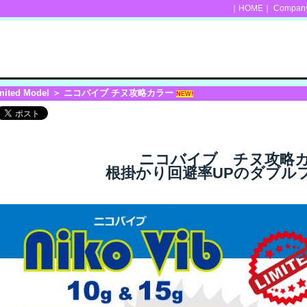
｜
HOME
｜
Company 
mited Model
＞ ニコバイブ チヌ攻略カラー
NEW!
ニコバイブ チヌ攻略
根掛かり回避率UPのダブル