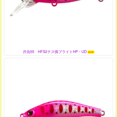
月虫55 HFS2テス慎ブライトHP・UD
NEW!