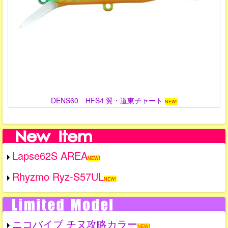
DENS60 HFS4 翼・道東チャート
NEW!
Lapse62S AREA
NEW!
Rhyzmo Ryz-S57UL
NEW!
ニコバイブ チヌ攻略カラー
NEW!