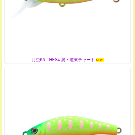
月虫55 HFS4 翼・道東チャート
NEW!