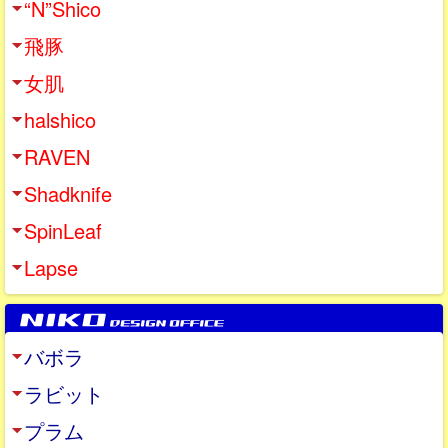
“N”Shico
飛豚
女肌
halshico
RAVEN
Shadknife
SpinLeaf
Lapse
バボラ
ラビット
プラム