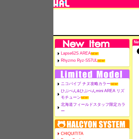
Ne
Lapse62S AREA
NEW!
Rhyzmo Ryz-S57UL
NEW!
ニコバイブ チヌ攻略カラー
NEW!
ひぶぺん&ひぶぺんmini AREA リズ
モチューン
NEW!
北海道フィールドスタッフ限定カラ
ー
CHIQUITITA