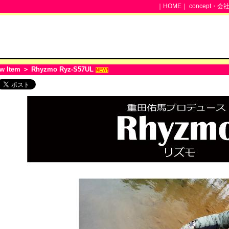
｜
HOME
｜
concept・会
w Item
＞ Rhyzmo Ryz-S57UL
NEW!