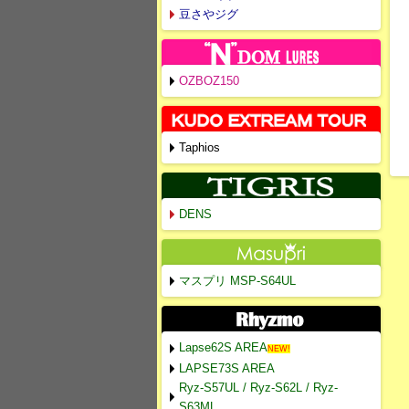
豆さやジグ
OZBOZ150
Taphios
DENS
マスプリ MSP-S64UL
Lapse62S AREA
NEW!
LAPSE73S AREA
Ryz-S57UL / Ryz-S62L / Ryz-
S63ML