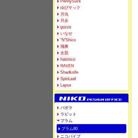
PennySuck
ゆびサック
月虫
月歩
gozzo
いなせ
“N”Shico
飛豚
女肌
halshico
RAVEN
Shadknife
SpinLeaf
Lapse
バボラ
ラビット
プラム
プラム80
ニコバイブ