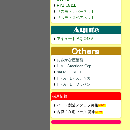
RYZ-C511L
リズモ・ラバーネット
リズモ・スペアネット
アキュート AQ-C48ML
おさかな圧縮袋
H.A.L American Cap
hal ROD BELT
H・A・L・ステッカー
H・A・L ワッペン
採用情報
パート製造スタッフ募集
NEW!
内職 / 在宅ワーク 募集
NEW!