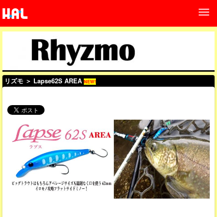
リズモ
＞ Lapse62S AREA
NEW!