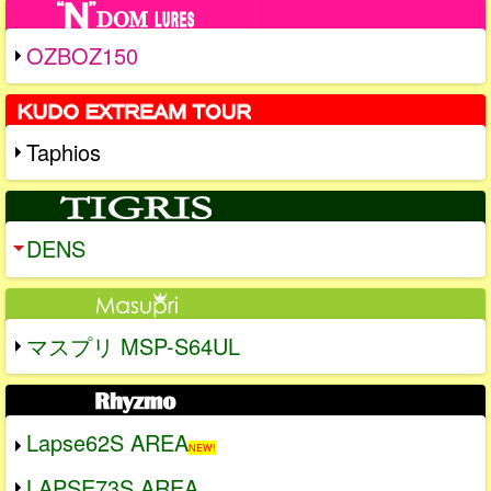
OZBOZ150
Taphios
DENS
マスプリ MSP-S64UL
Lapse62S AREA
NEW!
LAPSE73S AREA