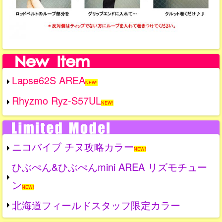
Lapse62S AREA
NEW!
Rhyzmo Ryz-S57UL
NEW!
ニコバイブ チヌ攻略カラー
NEW!
ひぶぺん&ひぶぺんmini AREA リズモチュー
ン
NEW!
北海道フィールドスタッフ限定カラー