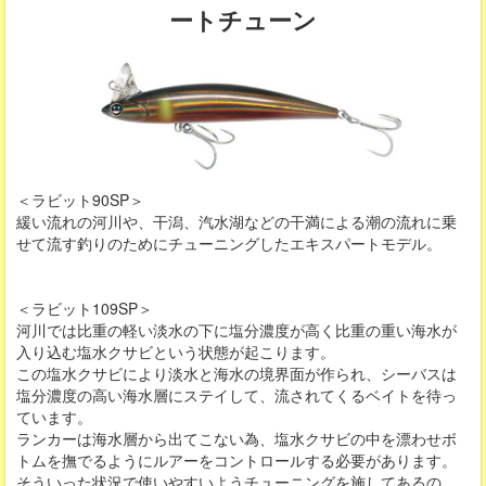
ートチューン
＜ラビット90SP＞
緩い流れの河川や、干潟、汽水湖などの干満による潮の流れに乗
せて流す釣りのためにチューニングしたエキスパートモデル。
＜ラビット109SP＞
河川では比重の軽い淡水の下に塩分濃度が高く比重の重い海水が
入り込む塩水クサビという状態が起こります。
この塩水クサビにより淡水と海水の境界面が作られ、シーバスは
塩分濃度の高い海水層にステイして、流されてくるベイトを待っ
ています。
ランカーは海水層から出てこない為、塩水クサビの中を漂わせボ
トムを撫でるようにルアーをコントロールする必要があります。
そういった状況で使いやすいようチューニングを施してあるの