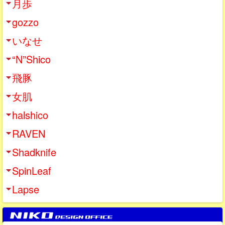
月歩
gozzo
いなせ
“N”Shico
飛豚
女肌
halshico
RAVEN
Shadknife
SpinLeaf
Lapse