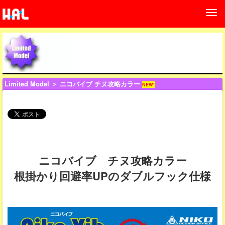
Limited Model
＞ ニコバイブ チヌ攻略カラー
NEW!
ニコバイブ チヌ攻略カラー
根掛かり回避率UPのダブルフック仕様