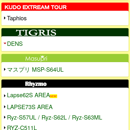
Taphios
DENS
マスプリ MSP-S64UL
Lapse62S AREA
NEW!
LAPSE73S AREA
Ryz-S57UL / Ryz-S62L / Ryz-S63ML
RYZ-C511L