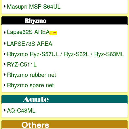
Masupri MSP-S64UL
Lapse62S AREA
NEW!
LAPSE73S AREA
Rhyzmo Ryz-S57UL / Ryz-S62L / Ryz-S63ML
RYZ-C511L
Rhyzmo rubber net
Rhyzmo spare net
AQ-C48ML