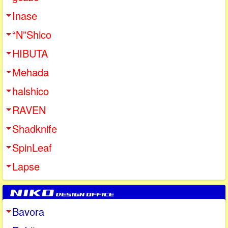
Inase
“N”Shico
HIBUTA
Mehada
halshico
RAVEN
Shadknife
SpinLeaf
Lapse
Bavora