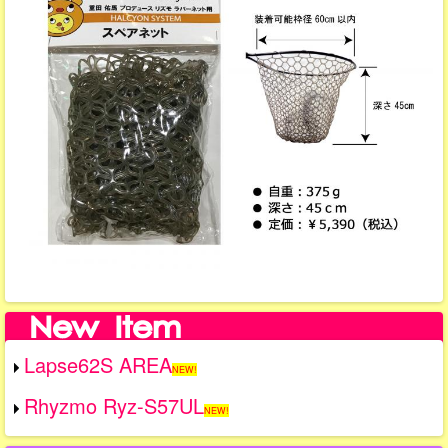
Lapse62S AREA
NEW!
Rhyzmo Ryz-S57UL
NEW!