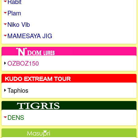
Rabit
Plam
Niko Vib
MAMESAYA JIG
OZBOZ150
Taphios
DENS