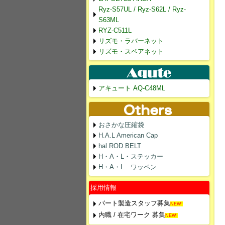
Ryz-S57UL / Ryz-S62L / Ryz-
S63ML
RYZ-C511L
リズモ・ラバーネット
リズモ・スペアネット
アキュート AQ-C48ML
おさかな圧縮袋
H.A.L American Cap
hal ROD BELT
H・A・L・ステッカー
H・A・L ワッペン
採用情報
パート製造スタッフ募集
NEW!
内職 / 在宅ワーク 募集
NEW!