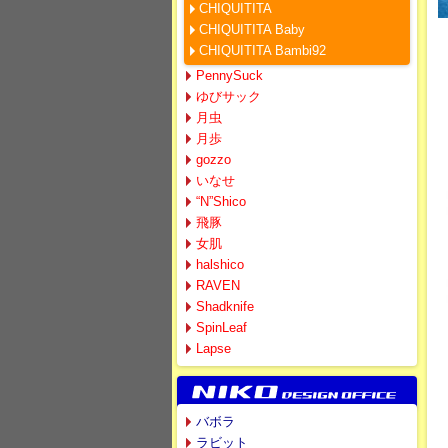
CHIQUITITA
CHIQUITITA Baby
CHIQUITITA Bambi92
PennySuck
ゆびサック
月虫
月歩
gozzo
いなせ
“N”Shico
飛豚
女肌
halshico
RAVEN
Shadknife
SpinLeaf
Lapse
バボラ
ラビット