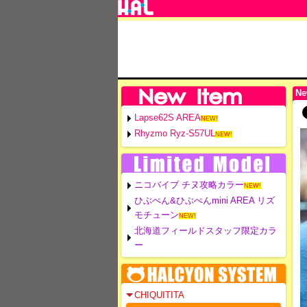
Ne
Lapse62S AREA
NEW!
Rhyzmo Ryz-S57UL
NEW!
ニコバイブ チヌ攻略カラー
NEW!
ひぶぺん&ひぶぺんmini AREA リズ
モチューン
NEW!
北海道フィールドスタッフ限定カラ
ー
CHIQUITITA