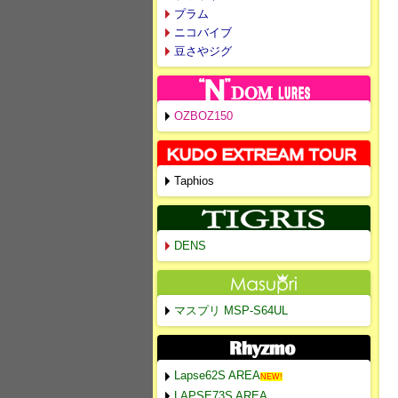
プラム
ニコバイブ
豆さやジグ
OZBOZ150
Taphios
DENS
マスプリ MSP-S64UL
Lapse62S AREA
NEW!
LAPSE73S AREA