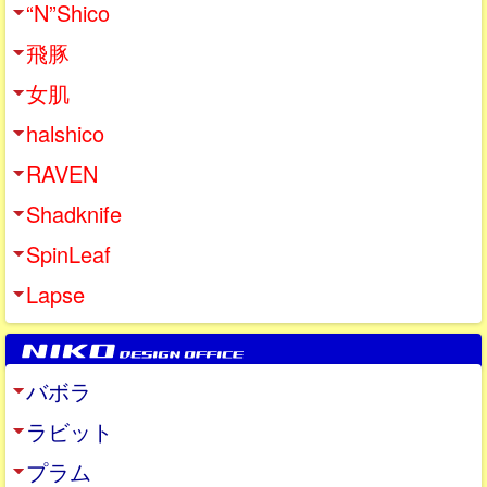
“N”Shico
飛豚
女肌
halshico
RAVEN
Shadknife
SpinLeaf
Lapse
バボラ
ラビット
プラム