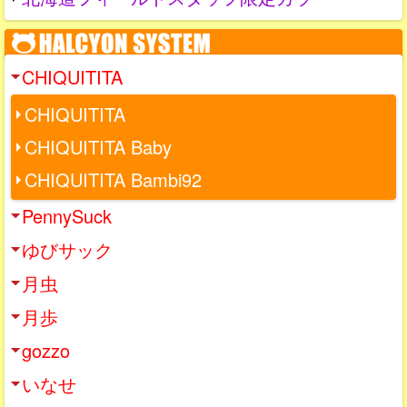
CHIQUITITA
CHIQUITITA
CHIQUITITA Baby
CHIQUITITA Bambi92
PennySuck
ゆびサック
月虫
月歩
gozzo
いなせ