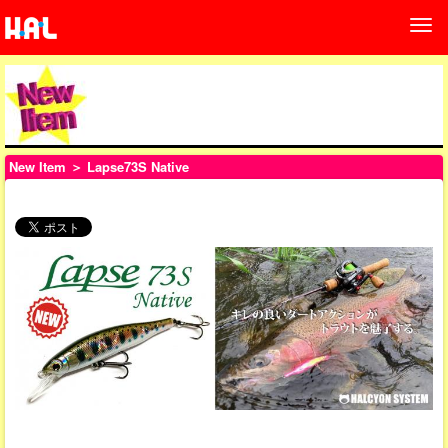
New Item
＞ Lapse73S Native