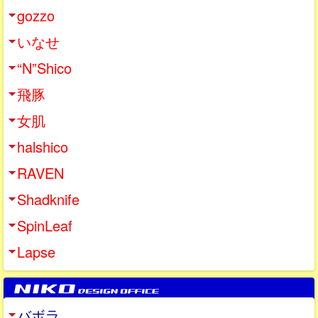
gozzo
いなせ
“N”Shico
飛豚
女肌
halshico
RAVEN
Shadknife
SpinLeaf
Lapse
バボラ