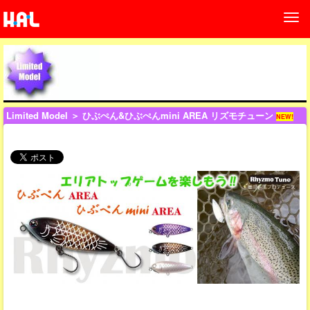
Limited Model
＞ ひぶぺん&ひぶぺんmini AREA リズモチューン
NEW!