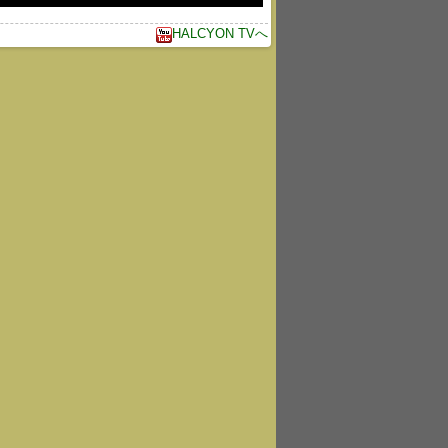
HALCYON TVへ