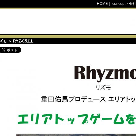
｜
HOME
｜
concept・会
ズモ
＞ RYZ-C511L