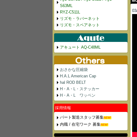
MO
S63ML
03
RYZ-C511L
リズモ・ラバーネット
リズモ・スペアネット
アキュート AQ-C48ML
おさかな圧縮袋
H.A.L American Cap
hal ROD BELT
H・A・L・ステッカー
H・A・L ワッペン
採用情報
パート製造スタッフ募集
NEW!
内職 / 在宅ワーク 募集
NEW!