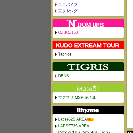
ニコバイブ
豆さやジグ
OZBOZ150
Taphios
DENS
マスプリ MSP-S64UL
Lapse62S AREA
NEW!
LAPSE73S AREA
Ryz-S57UL / Ryz-S62L / Ryz-