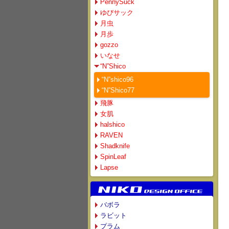
PennySuck
ゆびサック
月虫
月歩
gozzo
いなせ
“N”Shico
“N”shico96
“N”Shico77
飛豚
女肌
halshico
RAVEN
Shadknife
SpinLeaf
Lapse
バボラ
ラビット
プラム