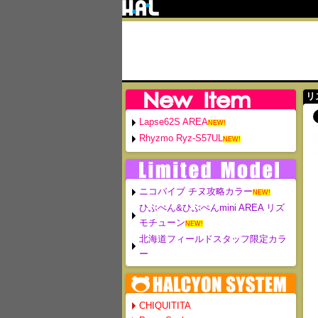
リ
Lapse62S AREA
NEW!
Rhyzmo Ryz-S57UL
NEW!
ニコバイブ チヌ攻略カラー
NEW!
ひぶぺん&ひぶぺんmini AREA リズ
モチューン
NEW!
北海道フィールドスタッフ限定カラ
ー
CHIQUITITA