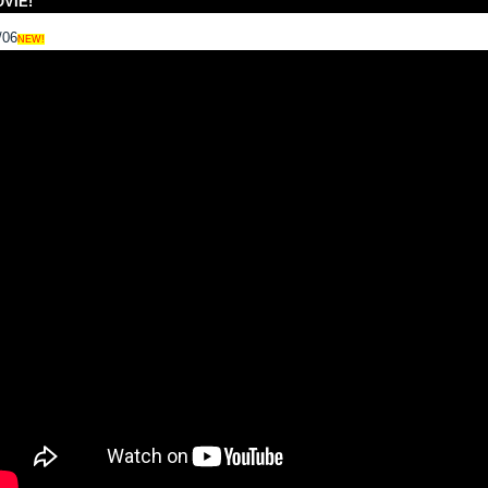
VIE!
/06
NEW!