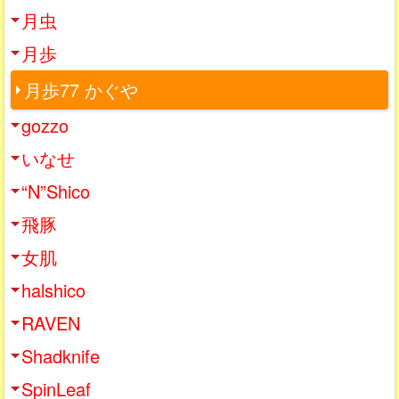
月虫
月歩
月歩77 かぐや
gozzo
いなせ
“N”Shico
飛豚
女肌
halshico
RAVEN
Shadknife
SpinLeaf