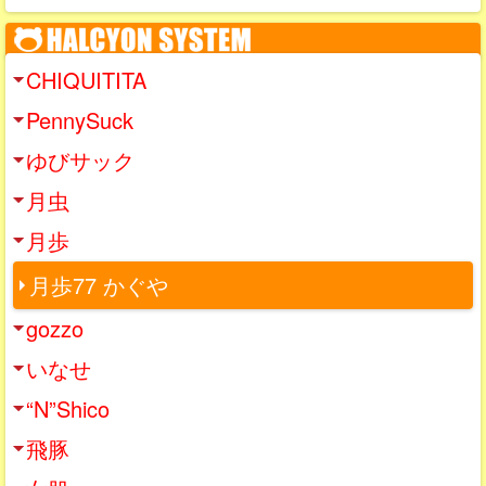
CHIQUITITA
PennySuck
ゆびサック
月虫
月歩
月歩77 かぐや
gozzo
いなせ
“N”Shico
飛豚