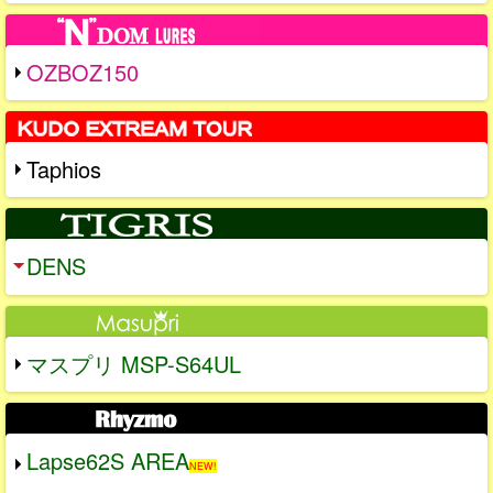
OZBOZ150
Taphios
DENS
マスプリ MSP-S64UL
Lapse62S AREA
NEW!