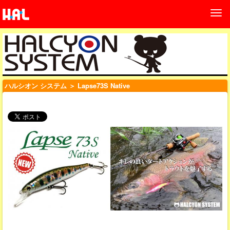
ハルシオン システム
＞ Lapse73S Native