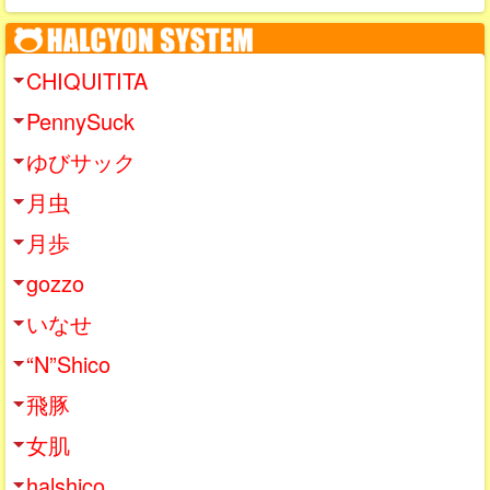
CHIQUITITA
PennySuck
ゆびサック
月虫
月歩
gozzo
いなせ
“N”Shico
飛豚
女肌
halshico