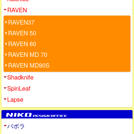
RAVEN
RAVEN37
RAVEN 50
RAVEN 60
RAVEN MD 70
RAVEN MD90S
Shadknife
SpinLeaf
Lapse
バボラ