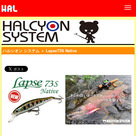
ハルシオン システム
＞ Lapse73S Native