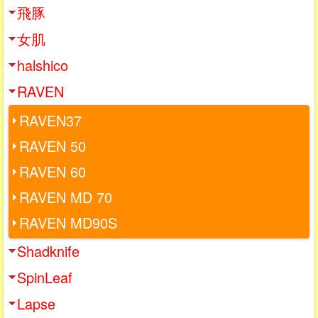
飛豚
女肌
halshico
RAVEN
RAVEN37
RAVEN 50
RAVEN 60
RAVEN MD 70
RAVEN MD90S
Shadknife
SpinLeaf
Lapse