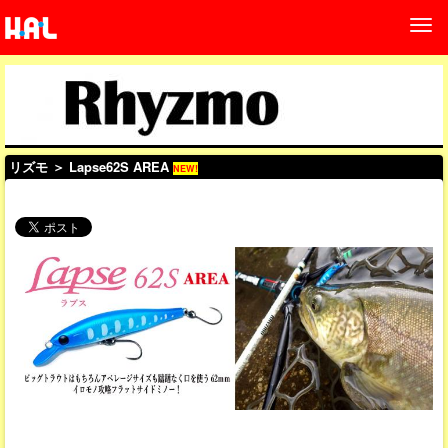
リズモ
＞ Lapse62S AREA
NEW!