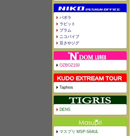
バボラ
ラビット
プラム
ニコバイブ
豆さやジグ
OZBOZ150
Taphios
DENS
マスプリ MSP-S64UL