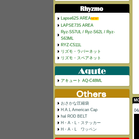
Lapse62S AREA
NEW!
LAPSE73S AREA
Ryz-S57UL / Ryz-S62L / Ryz-
S63ML
RYZ-C511L
リズモ・ラバーネット
リズモ・スペアネット
アキュート AQ-C48ML
MO
おさかな圧縮袋
H.A.L American Cap
04
hal ROD BELT
H・A・L・ステッカー
H・A・L ワッペン