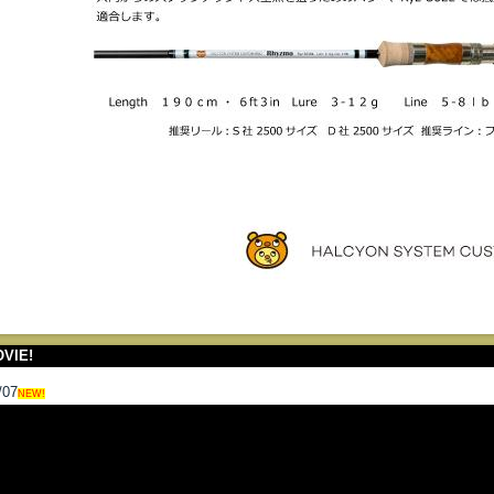
VIE!
/07
NEW!