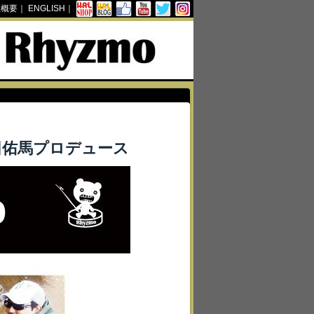
社概要
｜
ENGLISH
｜
田佑馬プロデュース