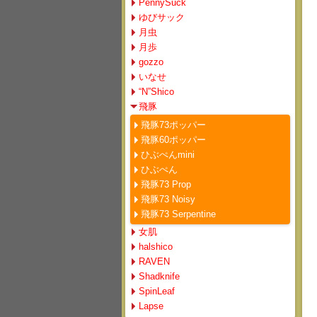
PennySuck
ゆびサック
月虫
月歩
gozzo
いなせ
“N”Shico
飛豚
飛豚73ポッパー
飛豚60ポッパー
ひぶぺんmini
ひぶぺん
飛豚73 Prop
飛豚73 Noisy
飛豚73 Serpentine
女肌
halshico
RAVEN
Shadknife
SpinLeaf
Lapse