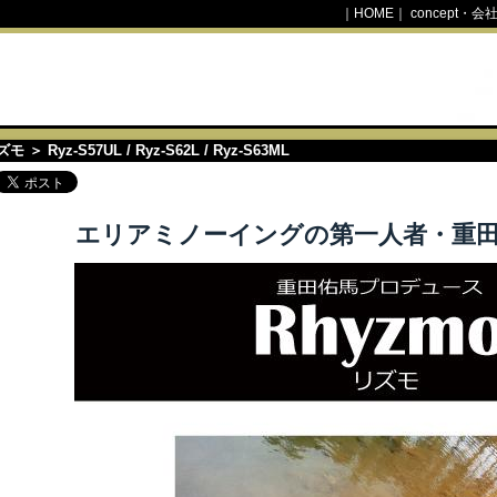
｜
HOME
｜
concept・会
ズモ
＞ Ryz-S57UL / Ryz-S62L / Ryz-S63ML
エリアミノーイングの第一人者・重