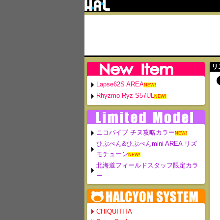
リ
Lapse62S AREA
NEW!
Rhyzmo Ryz-S57UL
NEW!
ニコバイブ チヌ攻略カラー
NEW!
ひぶぺん&ひぶぺんmini AREA リズ
モチューン
NEW!
北海道フィールドスタッフ限定カラ
ー
CHIQUITITA