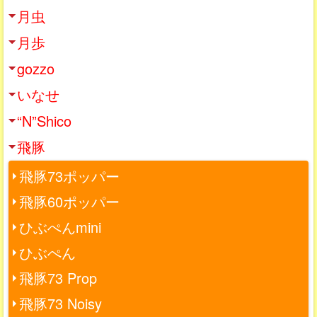
月虫
月歩
gozzo
いなせ
“N”Shico
飛豚
飛豚73ポッパー
飛豚60ポッパー
ひぶぺんmini
ひぶぺん
飛豚73 Prop
飛豚73 Noisy