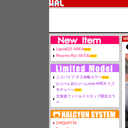
W
Lapse62S AREA
NEW!
Rhyzmo Ryz-S57UL
NEW!
ニコバイブ チヌ攻略カラー
NEW!
ひぶぺん&ひぶぺんmini AREA リズ
モチューン
NEW!
北海道フィールドスタッフ限定カラ
ー
CHIQUITITA