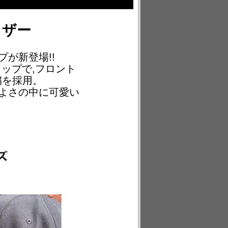
イザー
新登場!!
プで,フロント
繍を採用。
さの中に可愛い