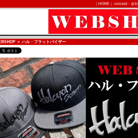
｜
HOME
｜
concept・会
EBSHOP
＞ ハル・フラットバイザー