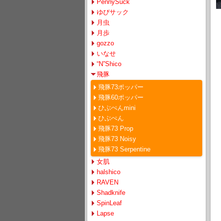
PennySuck
ゆびサック
月虫
月歩
gozzo
いなせ
“N”Shico
飛豚
飛豚73ポッパー
飛豚60ポッパー
ひぶぺんmini
ひぶぺん
飛豚73 Prop
飛豚73 Noisy
飛豚73 Serpentine
女肌
halshico
RAVEN
Shadknife
SpinLeaf
Lapse