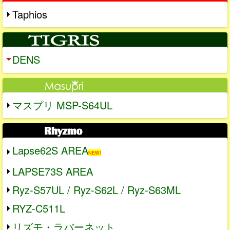
Taphios
DENS
マスプリ MSP-S64UL
Lapse62S AREA
NEW!
LAPSE73S AREA
Ryz-S57UL / Ryz-S62L / Ryz-S63ML
RYZ-C511L
リズモ・ラバーネット