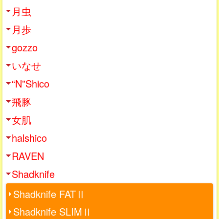
月虫
月歩
gozzo
いなせ
“N”Shico
飛豚
女肌
halshico
RAVEN
Shadknife
Shadknife FATⅡ
Shadknife SLIMⅡ