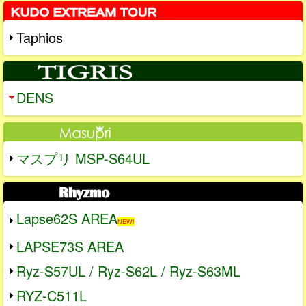
Taphios
DENS
マスプリ MSP-S64UL
Lapse62S AREA
NEW!
LAPSE73S AREA
Ryz-S57UL / Ryz-S62L / Ryz-S63ML
RYZ-C511L