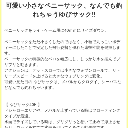
可愛い小さなペニーサック、なんでも釣
れちゃうゆびサック‼
ペニーサックをライトゲーム用に40ｍｍにサイズダウン。
ペニーサックをただ小さくしたのではなく、小粒で丸っこいボデ
ィーにしたことで安定した飛行姿勢と優れた遠投性能を発揮しま
す。
ペニーサックの特徴的なベロを幅広にし、しっかり水を掴んでプ
リプリと動きます。
アクションは、デットスローでは小さなウォブンロールで、リト
リーブスピードを上げると大きなウォブリングに変化。
可愛い見た目の ゆびサックは、メバルからクロダイ、シーバスな
どなんでも釣れちゃいます。
【 ゆびサック40F 】
ドシャローエリアや、メバルが上ずっている時はフローティング
タイプが最適。
水面でライズしている時は、グリグリっと巻いて止めて浮上させ
たり、ロッドを立てて水面を引いてくるのも効果的です。