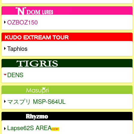
OZBOZ150
Taphios
DENS
マスプリ MSP-S64UL
Lapse62S AREA
NEW!