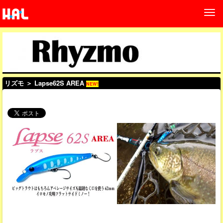
リズモ
＞ Lapse62S AREA
NEW!