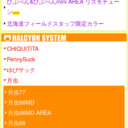
ひぶぺん&ひぶぺんmini AREA リズモチュー
ン
NEW!
北海道フィールドスタッフ限定カラー
CHIQUITITA
PennySuck
ゆびサック
月虫
月虫77
月虫66MD
月虫66MD AREA
月虫66