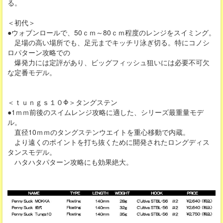
る。
＜初代＞
●ウォブンロールで、50ｃｍ～80ｃｍ程度のレンジをスイミング。
足場の高い場所でも、足元までキッチリ泳ぎ切る。特にコノシ
ロパターン攻略での
爆発力には定評があり、ビッグフィッシュ狙いには必要不可欠
な定番モデル。
＜ｔｕｎｇｓ１０Φ＞タングステン
●1ｍｍ前後のスイムレンジ攻略に適した、シリーズ最重量モデ
ル。
直径10ｍｍのタングステンウエイトを重心移動で内蔵。
より遠くのポイントを打ち抜くために開発されたロングディス
タンスモデル。
ハタハタパターン攻略にも効果絶大。