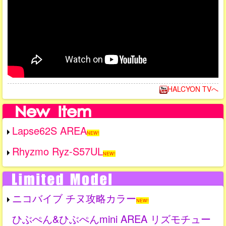
HALCYON TVへ
Lapse62S AREA
NEW!
Rhyzmo Ryz-S57UL
NEW!
ニコバイブ チヌ攻略カラー
NEW!
ひぶぺん&ひぶぺんmini AREA リズモチュー