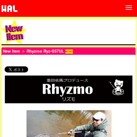
New Item
＞ Rhyzmo Ryz-S57UL
NEW!