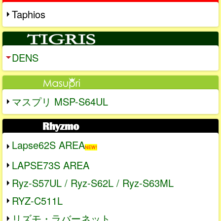
Taphios
DENS
マスプリ MSP-S64UL
Lapse62S AREA
NEW!
LAPSE73S AREA
Ryz-S57UL / Ryz-S62L / Ryz-S63ML
RYZ-C511L
リズモ・ラバーネット