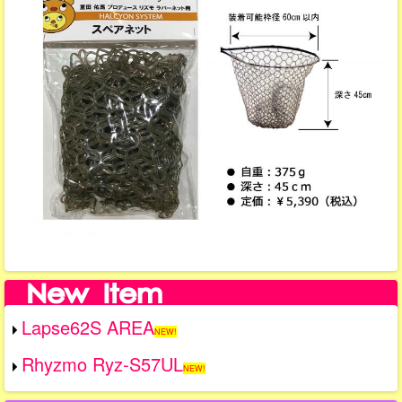
Lapse62S AREA
NEW!
Rhyzmo Ryz-S57UL
NEW!