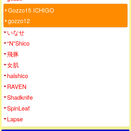
Gozzo15 ICHIGO
gozzo12
いなせ
“N”Shico
飛豚
女肌
halshico
RAVEN
Shadknife
SpinLeaf
Lapse