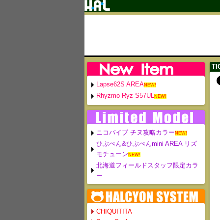
TI
Lapse62S AREA
NEW!
Rhyzmo Ryz-S57UL
NEW!
ニコバイブ チヌ攻略カラー
NEW!
ひぶぺん&ひぶぺんmini AREA リズ
モチューン
NEW!
北海道フィールドスタッフ限定カラ
ー
CHIQUITITA