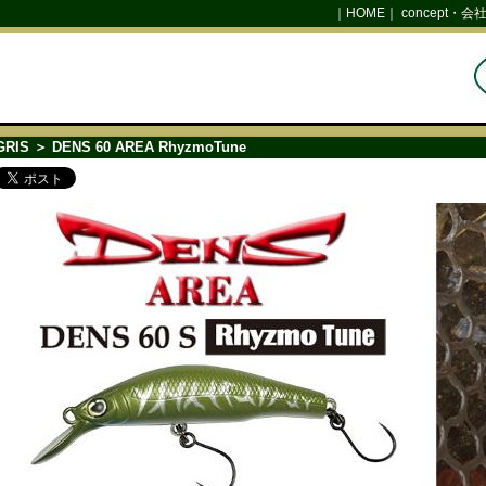
｜
HOME
｜
concept・会
GRIS
＞ DENS 60 AREA RhyzmoTune