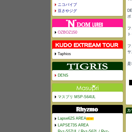
ニコバイブ
D
豆さやジグ
ボ
フ
OZBOZ150
ト
フ
サ
Taphios
是
DENS
マスプリ MSP-S64UL
カ
Lapse62S AREA
NEW!
LAPSE73S AREA
Ryz-S57UL / Ryz-S62L / Ryz-