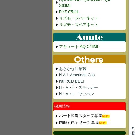
S63ML
RYZ-C511L
リズモ・ラバーネット
リズモ・スペアネット
アキュート AQ-C48ML
おさかな圧縮袋
H.A.L American Cap
hal ROD BELT
H・A・L・ステッカー
H・A・L ワッペン
採用情報
パート製造スタッフ募集
NEW!
内職 / 在宅ワーク 募集
NEW!