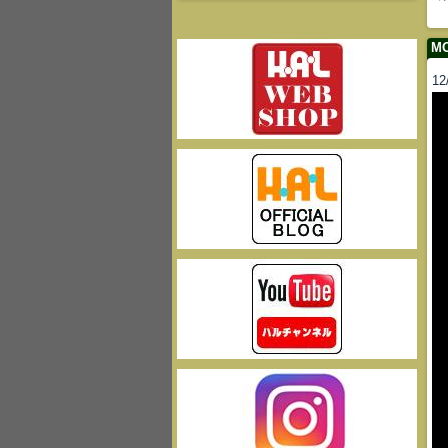
MO
12