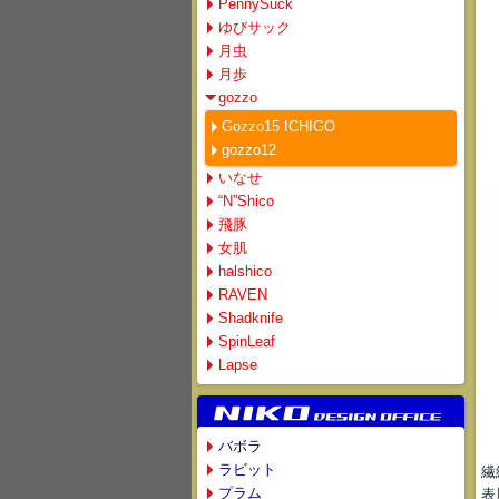
PennySuck
ゆびサック
月虫
月歩
gozzo
Gozzo15 ICHIGO
gozzo12
いなせ
“N”Shico
飛豚
女肌
halshico
RAVEN
Shadknife
SpinLeaf
Lapse
バボラ
ラビット
繊
プラム
表