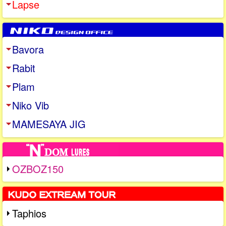
Lapse
Bavora
Rabit
Plam
Niko Vib
MAMESAYA JIG
OZBOZ150
Taphios