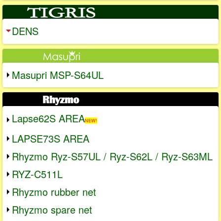
DENS
Masupri MSP-S64UL
Lapse62S AREA
NEW!
LAPSE73S AREA
Rhyzmo Ryz-S57UL / Ryz-S62L / Ryz-S63ML
RYZ-C511L
Rhyzmo rubber net
Rhyzmo spare net