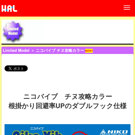
Limited Model
＞ ニコバイブ チヌ攻略カラー
NEW!
ニコバイブ チヌ攻略カラー
根掛かり回避率UPのダブルフック仕様