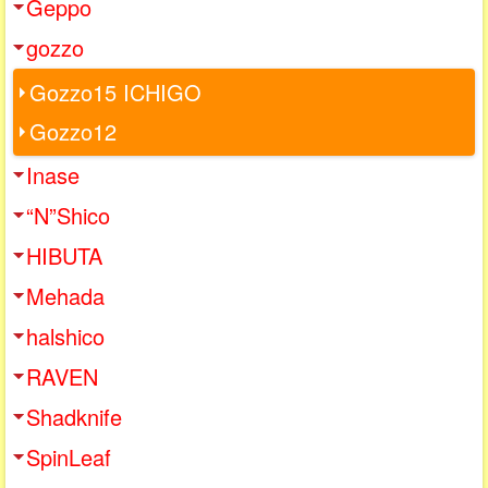
Geppo
gozzo
Gozzo15 ICHIGO
Gozzo12
Inase
“N”Shico
HIBUTA
Mehada
halshico
RAVEN
Shadknife
SpinLeaf