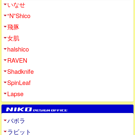
いなせ
“N”Shico
飛豚
女肌
halshico
RAVEN
Shadknife
SpinLeaf
Lapse
バボラ
ラビット