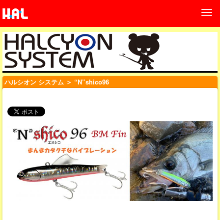
ハルシオン システム
＞ “N”shico96