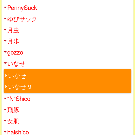
PennySuck
ゆびサック
月虫
月歩
gozzo
いなせ
いなせ
いなせ 9
“N”Shico
飛豚
女肌
halshico