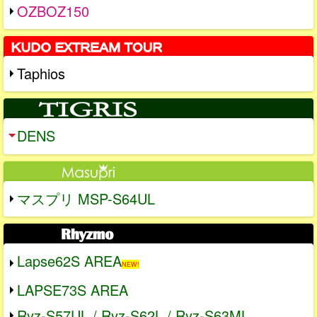
OZBOZ150
Taphios
DENS
マスプリ MSP-S64UL
Lapse62S AREA
NEW!
LAPSE73S AREA
Ryz-S57UL / Ryz-S62L / Ryz-S63ML