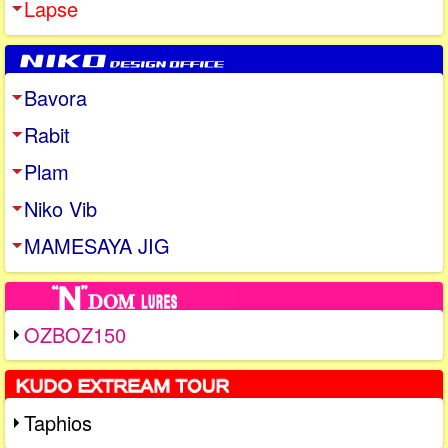
Lapse
Bavora
Rabit
Plam
Niko Vib
MAMESAYA JIG
OZBOZ150
Taphios