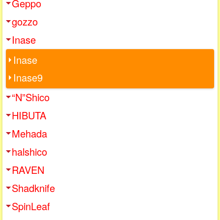
Geppo
gozzo
Inase
Inase
Inase9
“N”Shico
HIBUTA
Mehada
halshico
RAVEN
Shadknife
SpinLeaf