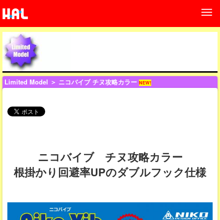
Limited Model
＞ ニコバイブ チヌ攻略カラー
NEW!
ニコバイブ チヌ攻略カラー
根掛かり回避率UPのダブルフック仕様