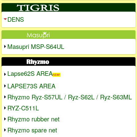
DENS
Masupri MSP-S64UL
Lapse62S AREA
NEW!
LAPSE73S AREA
Rhyzmo Ryz-S57UL / Ryz-S62L / Ryz-S63ML
RYZ-C511L
Rhyzmo rubber net
Rhyzmo spare net