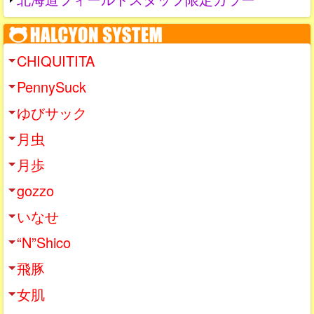
CHIQUITITA
PennySuck
ゆびサック
月虫
月歩
gozzo
いなせ
“N”Shico
飛豚
女肌