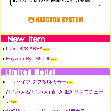
Lapse62S AREA
NEW!
Rhyzmo Ryz-S57UL
NEW!
ニコバイブ チヌ攻略カラー
NEW!
ひぶぺん&ひぶぺんmini AREA リズモチュー
ン
NEW!
北海道フィールドスタッフ限定カラー