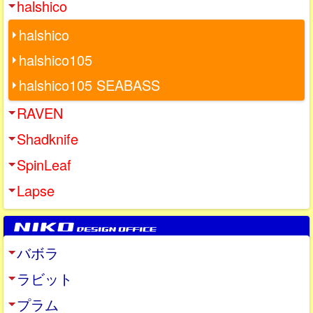
halshico
halshico
halshico105
halshico105 SEABASS
RAVEN
Shadknife
SpinLeaf
Lapse
バボラ
ラビット
プラム