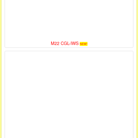
M22 CGL-IWS
NEW!