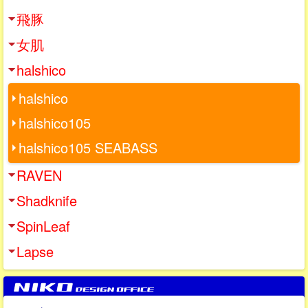
飛豚
女肌
halshico
halshico
halshico105
halshico105 SEABASS
RAVEN
Shadknife
SpinLeaf
Lapse