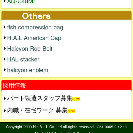
AQ-C48ML
fish compression bag
H.A.L American Cap
Halcyon Rod Belt
HAL stacker
halcyon enblem
採用情報
パート製造スタッフ募集
NEW!
内職 / 在宅ワーク 募集
NEW!
Copyright 2009 H・A・L Co.,Ltd all rights reserved 351-0005 2-12-11