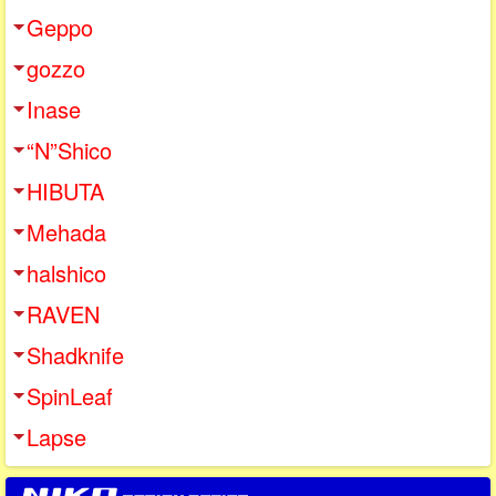
Geppo
gozzo
Inase
“N”Shico
HIBUTA
Mehada
halshico
RAVEN
Shadknife
SpinLeaf
Lapse