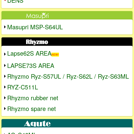
DENS
Masupri MSP-S64UL
Lapse62S AREA
NEW!
LAPSE73S AREA
Rhyzmo Ryz-S57UL / Ryz-S62L / Ryz-S63ML
RYZ-C511L
Rhyzmo rubber net
Rhyzmo spare net