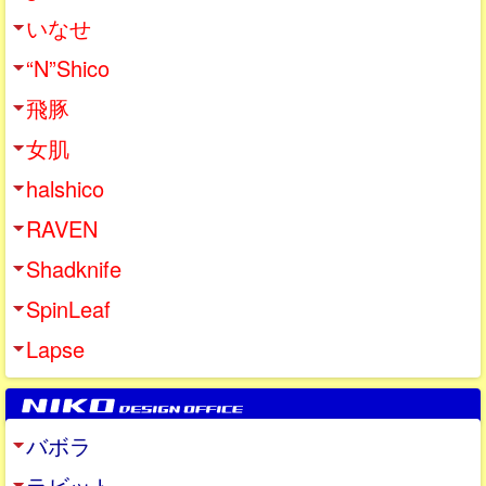
いなせ
“N”Shico
飛豚
女肌
halshico
RAVEN
Shadknife
SpinLeaf
Lapse
バボラ
ラビット