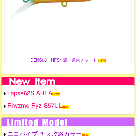
DENS60 HFS4 翼・道東チャート
NEW!
Lapse62S AREA
NEW!
Rhyzmo Ryz-S57UL
NEW!
ニコバイブ チヌ攻略カラー
NEW!