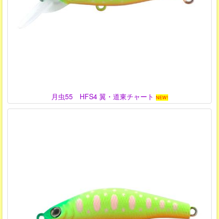
月虫55 HFS4 翼・道東チャート
NEW!