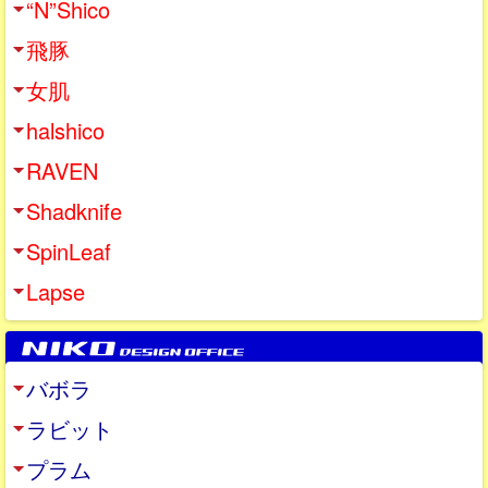
“N”Shico
飛豚
女肌
halshico
RAVEN
Shadknife
SpinLeaf
Lapse
バボラ
ラビット
プラム