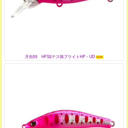
月虫55 HFS2テス慎ブライトHP・UD
NEW!