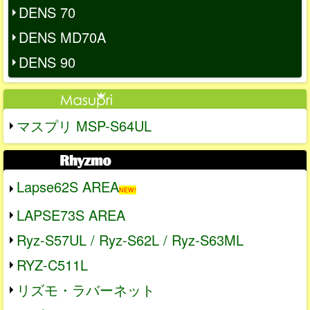
DENS 70
DENS MD70A
DENS 90
マスプリ MSP-S64UL
Lapse62S AREA
NEW!
LAPSE73S AREA
Ryz-S57UL / Ryz-S62L / Ryz-S63ML
RYZ-C511L
リズモ・ラバーネット