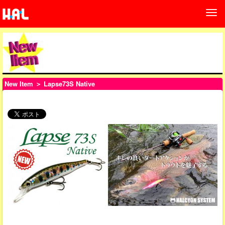
New Item
＞ Lapse73S Native