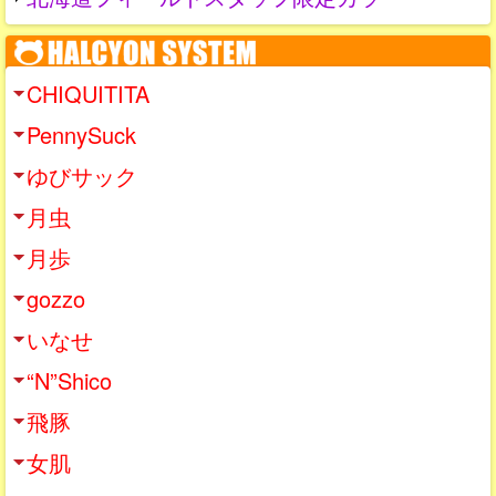
CHIQUITITA
PennySuck
ゆびサック
月虫
月歩
gozzo
いなせ
“N”Shico
飛豚
女肌