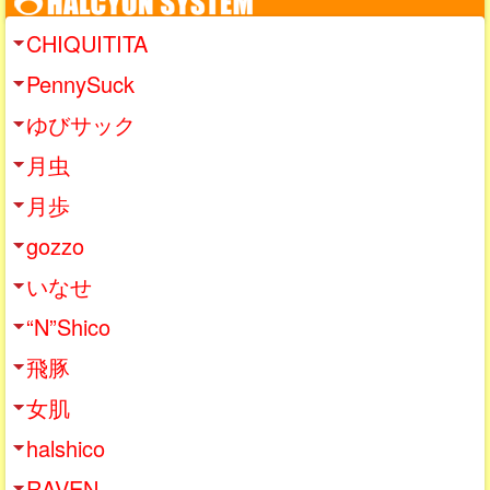
CHIQUITITA
PennySuck
ゆびサック
月虫
月歩
gozzo
いなせ
“N”Shico
飛豚
女肌
halshico
RAVEN