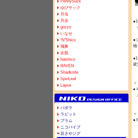
PennySuck
ゆびサック
月虫
月歩
●
gozzo
生
いなせ
●
“N”Shico
物
飛豚
女肌
●
halshico
硬
RAVEN
Shadknife
SpinLeaf
＜
Lapse
●
水
バボラ
＜
ラビット
●
プラム
ダ
ニコバイブ
豆さやジグ