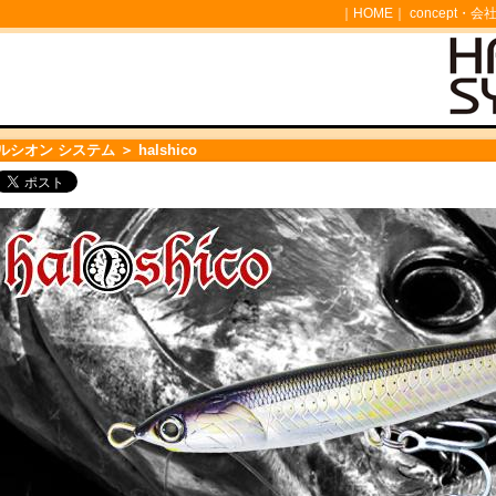
｜
HOME
｜
concept・会
ルシオン システム
＞ halshico