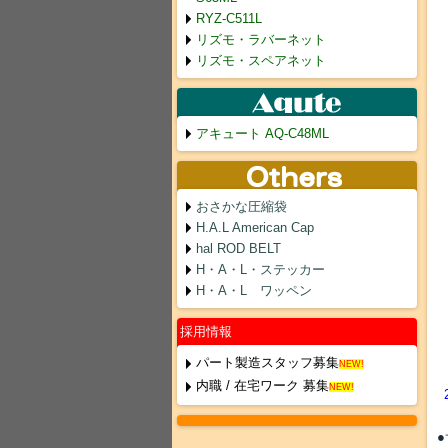
RYZ-C511L
リズモ・ラバーネット
リズモ・スペアネット
アキュート AQ-C48ML
おさかな圧縮袋
H.A.L American Cap
hal ROD BELT
H・A・L・ステッカー
H・A・L ワッペン
採用情報
パート製造スタッフ募集
NEW!
内職 / 在宅ワーク 募集
NEW!