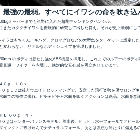
最強の最弱。すべてにイワシの命を吹き込
100kgオーバーまでも視野に入れた超剛性シンキングペンシル。
きたカタクチイワシを徹底的に研究して出した答え。それが史上最弱にして最強
シイラはもちろん、キハダ、クロマグロなどの大型魚をターゲットに設定し
と変わらない リアルなボディシェイプを実現しました。
130mm のボディは新たに強化ABS樹脂を採用し、これまでのルアーのボディ剛
質貫通 ワイヤーを内蔵し、絶対的な安心感を両立させています。
４０ｇ ＬＣ＞
４０ｇＬＣは後方ウエイトセッティングで、安定した飛行姿勢を保つロングキ
面での操作に優れ、ピチャピチャ水面を叩くアクションは絶品。水面を意
ＨＬ ６０ｇ Ｎ＞
６０ｇはセンターバランスモデル。着水後、ヒラヒラ水平フォールでアピー
イレクトに投げ込んでナチュラルフォール。あとは強烈な当たりに備える