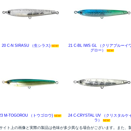
20 C-N SIRASU （生シラス)
21 C-BL IWS GL （クリアブルーイ
NEW!
グロー）
NEW!
23 M-TOGOROU （トウゴロウ)
24 C-CRYSTAL UV （クリスタルケ
NEW!
ラ）
NEW!
●サイト上の画像と実際の製品は色味が多少異なる場合がございます。また、