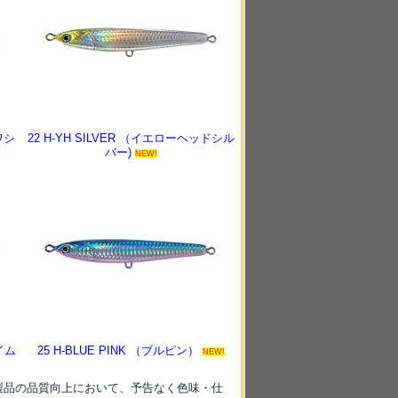
ワシ
22 H-YH SILVER （イエローヘッドシル
バー)
NEW!
イム
25 H-BLUE PINK （ブルピン）
NEW!
製品の品質向上において、予告なく色味・仕