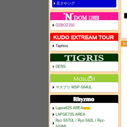
豆さやジグ
OZBOZ150
カ
Taphios
DENS
マスプリ MSP-S64UL
Lapse62S AREA
NEW!
LAPSE73S AREA
Ryz-S57UL / Ryz-S62L / Ryz-
S63ML