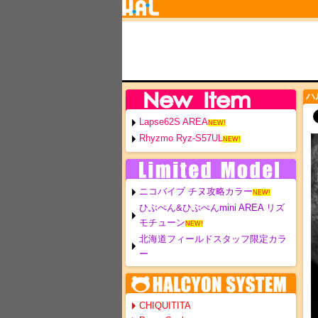
ハ
Lapse62S AREA
NEW!
Rhyzmo Ryz-S57UL
NEW!
ニコバイブ チヌ攻略カラー
NEW!
ひぶぺん&ひぶぺんmini AREA リズ
モチューン
NEW!
北海道フィールドスタッフ限定カラ
ー
CHIQUITITA