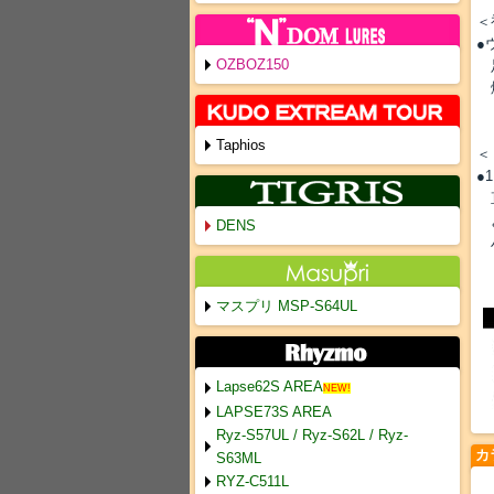
＜
●
OZBOZ150
足
爆
Taphios
＜
●
直
よ
DENS
ハ
マスプリ MSP-S64UL
Lapse62S AREA
NEW!
LAPSE73S AREA
Ryz-S57UL / Ryz-S62L / Ryz-
カ
S63ML
RYZ-C511L