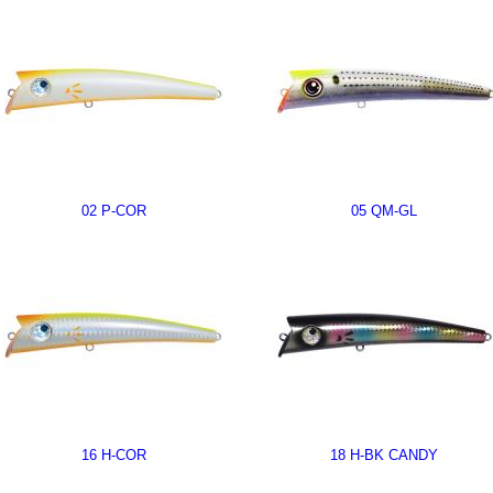
02 P-COR
05 QM-GL
16 H-COR
18 H-BK CANDY