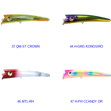
37 QM-ST CROWN
44 H-GRG KONOSIRO
46 MTL-RH
47 H-PH CCANDY OR