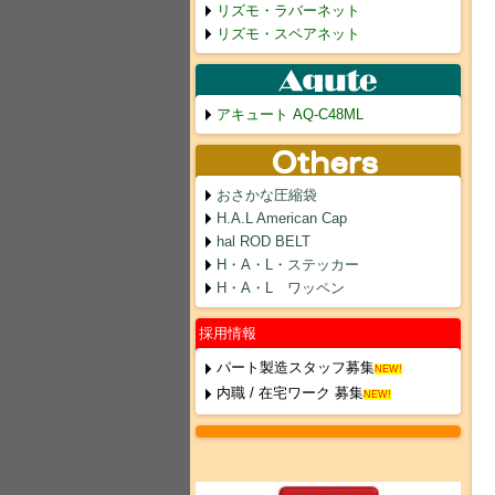
リズモ・ラバーネット
リズモ・スペアネット
アキュート AQ-C48ML
おさかな圧縮袋
H.A.L American Cap
hal ROD BELT
H・A・L・ステッカー
H・A・L ワッペン
採用情報
パート製造スタッフ募集
NEW!
内職 / 在宅ワーク 募集
NEW!