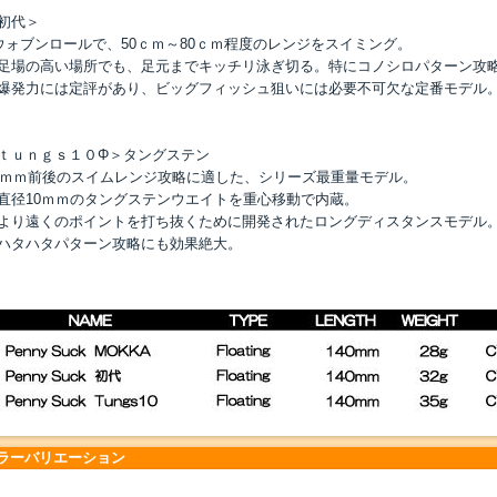
初代＞
ウォブンロールで、50ｃｍ～80ｃｍ程度のレンジをスイミング。
場の高い場所でも、足元までキッチリ泳ぎ切る。特にコノシロパターン攻
発力には定評があり、ビッグフィッシュ狙いには必要不可欠な定番モデル
ｔｕｎｇｓ１０Φ＞タングステン
1ｍｍ前後のスイムレンジ攻略に適した、シリーズ最重量モデル。
径10ｍｍのタングステンウエイトを重心移動で内蔵。
り遠くのポイントを打ち抜くために開発されたロングディスタンスモデル
タハタパターン攻略にも効果絶大。
ラーバリエーション