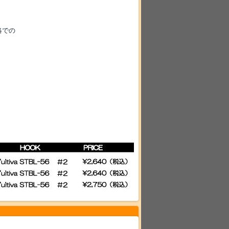
略での
。
。