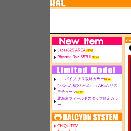
ハ
Lapse62S AREA
NEW!
Rhyzmo Ryz-S57UL
NEW!
ニコバイブ チヌ攻略カラー
NEW!
ひぶぺん&ひぶぺんmini AREA リズ
モチューン
NEW!
北海道フィールドスタッフ限定カラ
ー
CHIQUITITA