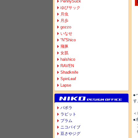
PennySuck
ゆびサック
月虫
月歩
gozzo
いなせ
“N”Shico
飛豚
女肌
halshico
RAVEN
Shadknife
SpinLeaf
Lapse
●
す
バボラ
＜
ラビット
●
プラム
立
ニコバイブ
特
豆さやジグ