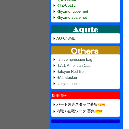
RYZ-C511L
Rhyzmo rubber net
Rhyzmo spare net
AQ-C48ML
fish compression bag
H.A.L American Cap
Halcyon Rod Belt
HAL stacker
halcyon enblem
採用情報
パート製造スタッフ募集
NEW!
内職 / 在宅ワーク 募集
NEW!