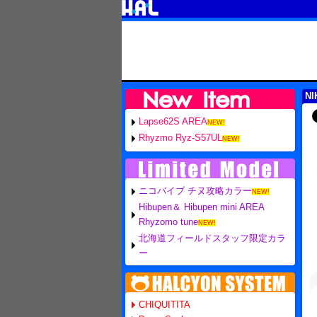
NI
Lapse62S AREA
NEW!
Rhyzmo Ryz-S57UL
NEW!
ニコバイブ チヌ攻略カラー
NEW!
Hibupen＆ Hibupen mini AREA
Rhyzomo tune
NEW!
北海道フィールドスタッフ限定カラ
ー
CHIQUITITA