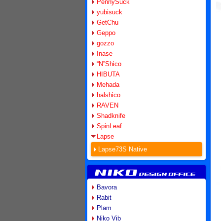
PennySuck
yubisuck
GetChu
Geppo
gozzo
Inase
“N”Shico
HIBUTA
Mehada
halshico
RAVEN
Shadknife
SpinLeaf
Lapse
Lapse73S Native
Bavora
Rabit
Plam
Niko Vib