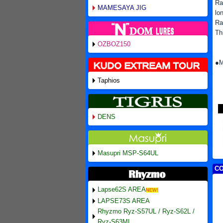
Ra
MAMESAYA JIG
lo
Ra
Th
OZBOZ150
●M
Taphios
DENS
Masupri MSP-S64UL
CO
Lapse62S AREA
NEW!
LAPSE73S AREA
Rhyzmo Ryz-S57UL / Ryz-S62L /
Ryz-S63ML