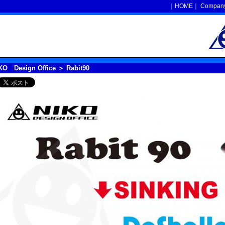
｜
HOME
｜
Company 
KO Design Office
＞ Rabit90