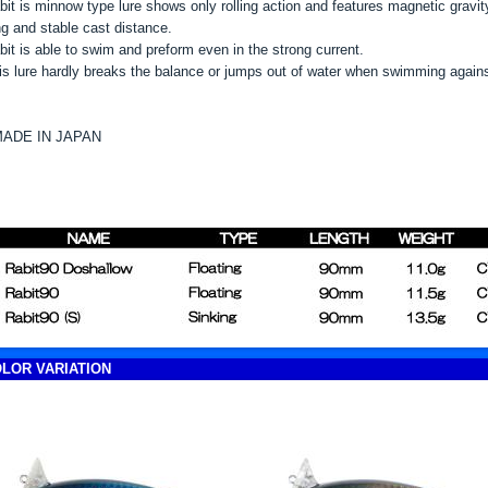
bit is minnow type lure shows only rolling action and features magnetic grav
ng and stable cast distance.
bit is able to swim and preform even in the strong current.
is lure hardly breaks the balance or jumps out of water when swimming agains
ADE IN JAPAN
LOR VARIATION