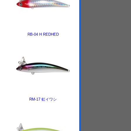
RB-04 H REDHED
RM-17 虹イワシ