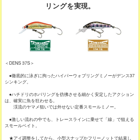
リングを実現。
＜DENS 37S＞
●徹底的に泳ぎに拘ったハイパーウォブリングミノーがデンス37
シンキング。
●ハチドリのホバリングを彷彿させる細かく安定したアクション
は、確実に魚を狂わせる。
渓流のヤマメ狙いでは外せない定番スモールミノー。
●激しい流れの中でも、トレースラインに乗せて「線」で狙える
スモールベイト。
★アイ調整をしてから、小型スナップかフリーノットで結束し