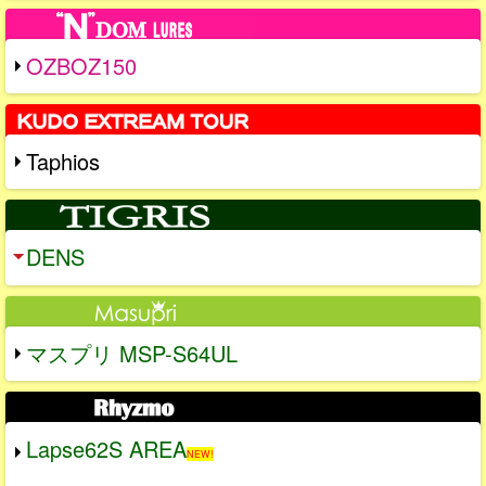
OZBOZ150
Taphios
DENS
マスプリ MSP-S64UL
Lapse62S AREA
NEW!