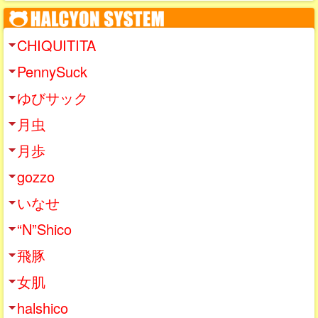
CHIQUITITA
PennySuck
ゆびサック
月虫
月歩
gozzo
いなせ
“N”Shico
飛豚
女肌
halshico